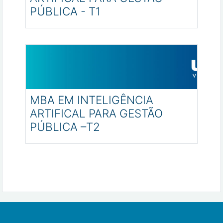
PÚBLICA - T1
Categoria:
Pós-graduação - MBAs 2026
Professor: Vianney de Oliveira Ribeiro
Professor: Alexandre Gomes Pinheiro
MBA EM INTELIGÊNCIA
ARTIFICAL PARA GESTÃO
PÚBLICA –T2
Categoria:
Pós-graduação - MBAs 2026
Professor: Vianney de Oliveira Ribeiro
Professor: Alexandre Gomes Pinheiro