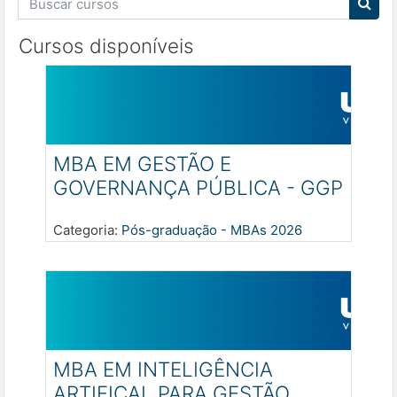
Busc
Cursos disponíveis
MBA EM GESTÃO E
GOVERNANÇA PÚBLICA - GGP
Categoria:
Pós-graduação - MBAs 2026
Professor: Adriana Maria Gurgel Gomes
Professor: ESTÊVÃO LIMA ARRAIS
MBA EM INTELIGÊNCIA
ARTIFICAL PARA GESTÃO